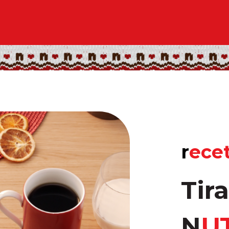
r
ece
Tir
N
U