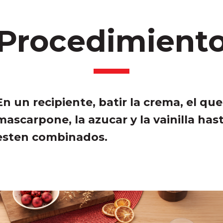
Procedimient
En un recipiente, batir la crema, el qu
mascarpone, la azucar y la vainilla has
esten combinados.