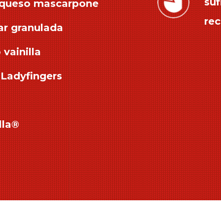
suf
e queso mascarpone
rec
ar granulada
vainilla
 Ladyfingers
lla®