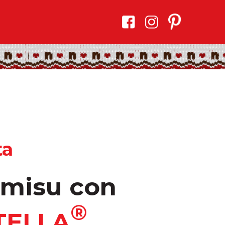
ta
amisu con
®
TELLA