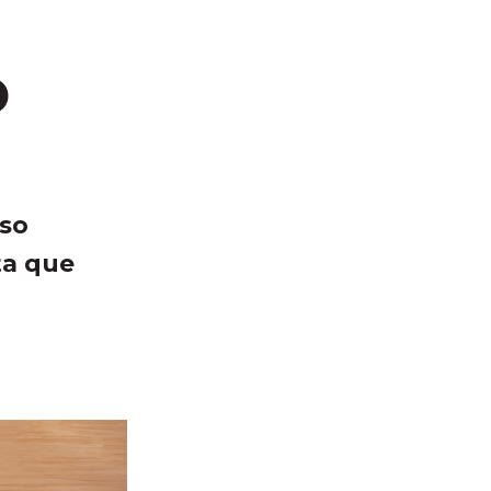
o
eso
ta que