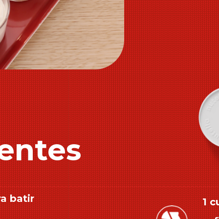
entes
a batir
1 c